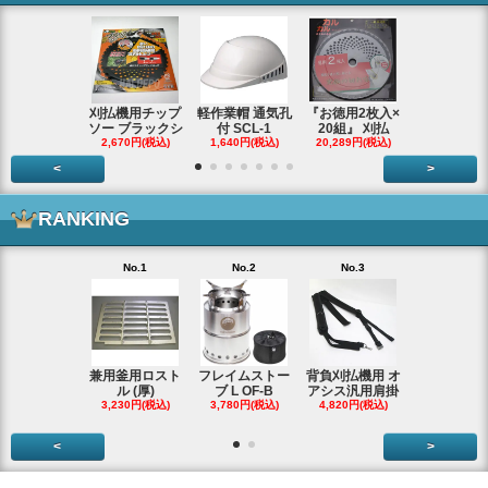
刈払機用チップ
軽作業帽 通気孔
『お徳用2枚入×
エンジンス
ソー ブラックシ
付 SCL-1
20組』 刈払
ター ジャン
2,670円(税込)
1,640円(税込)
20,289円(税込)
66,290円(税
<
>
RANKING
No.1
No.2
No.3
No.4
兼用釜用ロスト
フレイムストー
背負刈払機用 オ
ガーデンク
ル (厚)
ブ L OF-B
アシス汎用肩掛
ースタータ
3,230円(税込)
3,780円(税込)
4,820円(税込)
ッ
3,990円(税
<
>