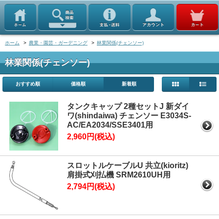
ホーム
>
農業・園芸・ガーデニング
>
林業関係(チェンソー)
林業関係(チェンソー)
おすすめ順
価格順
新着順
タンクキャップ 2種セットJ 新ダイ
ワ(shindaiwa) チェンソー E3034S-
AC/EA2034/SSE3401用
2,960円(税込)
スロットルケーブルU 共立(kioritz)
肩掛式刈払機 SRM2610UH用
2,794円(税込)