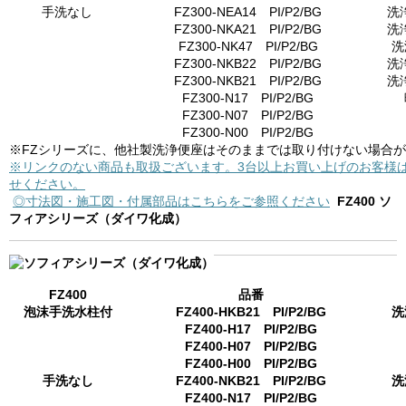
手洗なし
FZ300-NEA14 PI/P2/BG
洗
FZ300-NKA21 PI/P2/BG
洗
FZ300-NK47 PI/P2/BG
洗
FZ300-NKB22 PI/P2/BG
洗
FZ300-NKB21 PI/P2/BG
洗
FZ300-N17 PI/P2/BG
FZ300-N07 PI/P2/BG
FZ300-N00 PI/P2/BG
※FZシリーズに、他社製洗浄便座はそのままでは取り付けない場合
※リンクのない商品も取扱ございます。3台以上お買い上げのお客様
せください。
◎寸法図・施工図・付属部品はこちらをご参照ください
FZ400 ソ
フィアシリーズ（ダイワ化成）
FZ400
品番
泡沫手洗水柱付
FZ400-HKB21 PI/P2/BG
洗
FZ400-H17 PI/P2/BG
FZ400-H07 PI/P2/BG
FZ400-H00 PI/P2/BG
手洗なし
FZ400-NKB21 PI/P2/BG
洗
FZ400-N17 PI/P2/BG