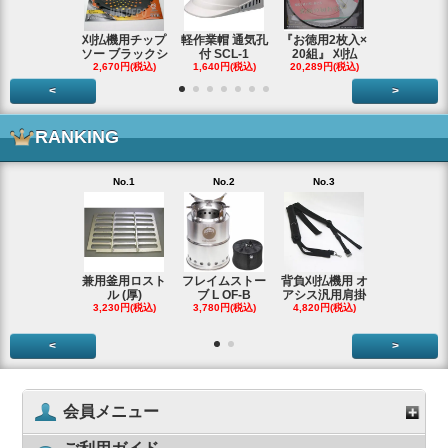
刈払機用チップ
軽作業帽 通気孔
『お徳用2枚入×
エンジンス
ソー ブラックシ
付 SCL-1
20組』 刈払
ター ジャン
2,670円(税込)
1,640円(税込)
20,289円(税込)
66,290円(税
<
>
RANKING
No.1
No.2
No.3
No.4
兼用釜用ロスト
フレイムストー
背負刈払機用 オ
ガーデンク
ル (厚)
ブ L OF-B
アシス汎用肩掛
ースタータ
3,230円(税込)
3,780円(税込)
4,820円(税込)
ッ
3,990円(税
<
>
会員メニュー