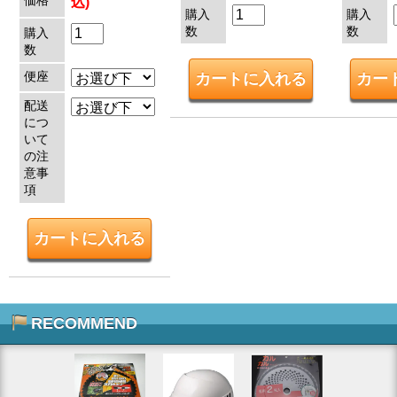
価格
込)
購入
購入
数
数
購入
数
便座
配送
につ
いて
の注
意事
項
RECOMMEND