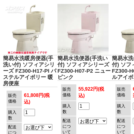
簡易水洗暖房便器(手
簡易水洗便器(手洗い
簡易水洗
洗い付) ソフィアシリ
付) ソフィアシリーズ
付) ソ
ーズ FZ300-H17-PI パ
FZ300-H07-P2 ニュー
FZ300-
ステルアイボリー 暖
ピンク
ルアイボ
房便座
55,922円(税
販売
販売
価格
価格
61,808円(税
販売
込)
価格
込)
購入
購入
数
数
購入
数
配送
配送
につ
につ
配送
いて
いて
につ