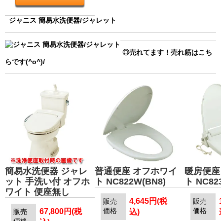
ジャニス 簡易水洗便器/ジャレット
◎売れてます！売れ筋はこち
らです(^o^)/
簡易水洗便器 ジャレ
普通便座 オフホワイ
暖房便座
ット 手洗い付 オフホ
ト NC822W(BN8)
ト NC82
ワイト 便座無し
4,645円(税
販売
販売
価格
価格
67,800円(税
販売
込)