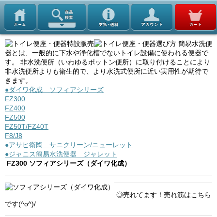
簡易水洗便
器とは、一般的に下水や浄化槽でないトイレ設備に使われる便器で
す。 非水洗便所（いわゆるポットン便所）に取り付けることにより
非水洗便所よりも衛生的で、より水洗式便所に近い実用性が期待で
きます。
●ダイワ化成 ソフィアシリーズ
FZ300
FZ400
FZ500
FZ50T/FZ40T
F8/J8
●アサヒ衛陶 サニクリーン/ニューレット
●ジャニス簡易水洗便器 ジャレット
FZ300 ソフィアシリーズ（ダイワ化成）
◎売れてます！売れ筋はこちら
です(^o^)/