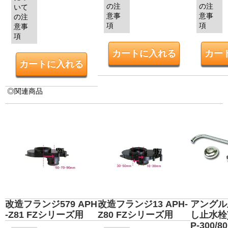
の注
の注
いて
意事
意事
の注
項
項
意事
項
◎関連商品
改造フランジ579 APH
改造フランジ13 APH-
アングル
-Z81 FZシリーズ用
Z80 FZシリーズ用
し止水栓) 
P-300/80