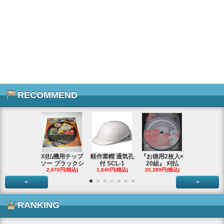
RECOMMEND
刈払機用チップ
軽作業帽 通気孔
『お徳用2枚入×
エンジンス
ソー ブラックシ
付 SCL-1
20組』 刈払
ター ジャン
2,670円(税込)
1,640円(税込)
20,289円(税込)
66,290円(税
<
>
RANKING