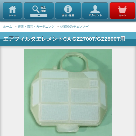
ホーム
>
農業・園芸・ガーデニング
>
林業関係(チェンソー)
エアフィルタエレメントCA GZ2700T/GZ2800T用