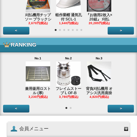
刈払機用チップ
軽作業帽 通気孔
『お徳用2枚入×
エンジンス
ソー ブラックシ
付 SCL-1
20組』 刈払
ター ジャン
2,670円(税込)
1,640円(税込)
20,289円(税込)
66,290円(税
<
>
RANKING
No.1
No.2
No.3
No.4
兼用釜用ロスト
フレイムストー
背負刈払機用 オ
ガーデンク
ル (厚)
ブ L OF-B
アシス汎用肩掛
ースタータ
3,230円(税込)
3,780円(税込)
4,820円(税込)
ッ
3,990円(税
<
>
会員メニュー