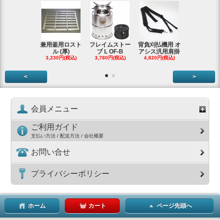
兼用釜用ロスト
フレイムストー
背負刈払機用 オ
ガーデンク
ル (厚)
ブ L OF-B
アシス汎用肩掛
ースタータ
3,230円(税込)
3,780円(税込)
4,820円(税込)
ッ
3,990円(税
<
>
会員メニュー
ご利用ガイド
支払い方法 / 配送方法 / 会社概要
お問い合せ
プライバシーポリシー
ホーム
カート
ページ先頭へ