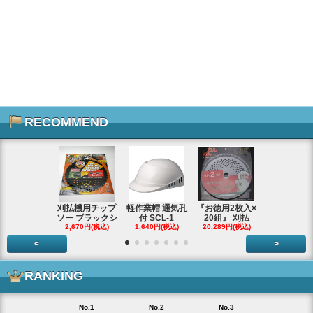
RECOMMEND
刈払機用チップ
軽作業帽 通気孔
『お徳用2枚入×
エンジンス
ソー ブラックシ
付 SCL-1
20組』 刈払
ター ジャン
2,670円(税込)
1,640円(税込)
20,289円(税込)
66,290円(税
<
>
RANKING
No.1
No.2
No.3
No.4