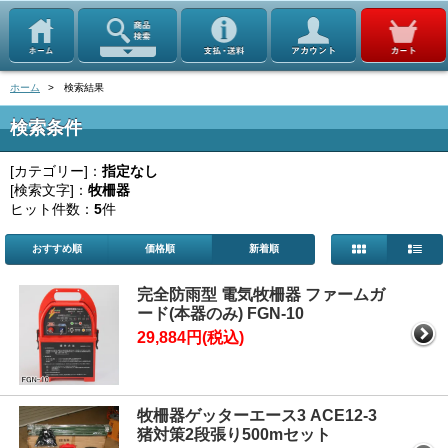
ホーム
> 検索結果
検索条件
[カテゴリー]：
指定なし
[検索文字]：
牧柵器
ヒット件数：
5
件
おすすめ順
価格順
新着順
完全防雨型 電気牧柵器 ファームガ
ード(本器のみ) FGN-10
29,884円(税込)
牧柵器ゲッターエース3 ACE12-3
猪対策2段張り500mセット