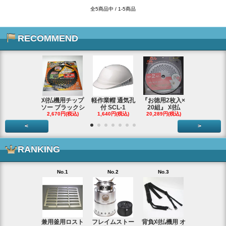
全5商品中 / 1-5商品
RECOMMEND
刈払機用チップ
軽作業帽 通気孔
『お徳用2枚入×
エンジンス
ソー ブラックシ
付 SCL-1
20組』 刈払
ター ジャン
2,670円(税込)
1,640円(税込)
20,289円(税込)
66,290円(税
<
>
RANKING
No.1
No.2
No.3
No.4
兼用釜用ロスト
フレイムストー
背負刈払機用 オ
ガーデンク