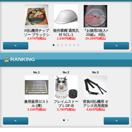
刈払機用チップ
軽作業帽 通気孔
『お徳用2枚入×
エンジンス
ソー ブラックシ
付 SCL-1
20組』 刈払
ター ジャン
2,670円(税込)
1,640円(税込)
20,289円(税込)
66,290円(税
<
>
RANKING
No.1
No.2
No.3
No.4
兼用釜用ロスト
フレイムストー
背負刈払機用 オ
ガーデンク
ル (厚)
ブ L OF-B
アシス汎用肩掛
ースタータ
3,230円(税込)
3,780円(税込)
4,820円(税込)
ッ
3,990円(税
<
>