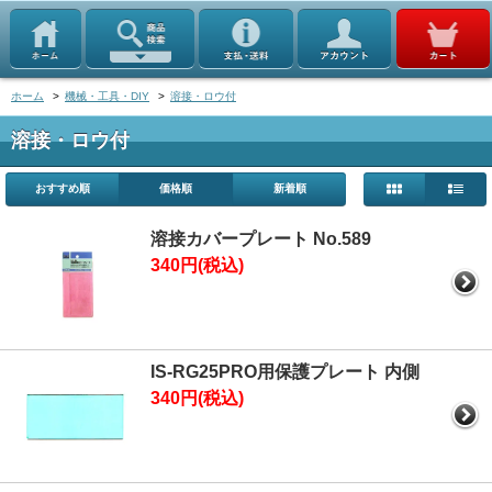
ホーム
>
機械・工具・DIY
>
溶接・ロウ付
溶接・ロウ付
おすすめ順
価格順
新着順
溶接カバープレート No.589
340円(税込)
IS-RG25PRO用保護プレート 内側
340円(税込)