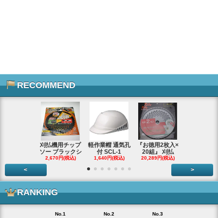
RECOMMEND
刈払機用チップ
軽作業帽 通気孔
『お徳用2枚入×
エンジンス
ソー ブラックシ
付 SCL-1
20組』 刈払
ター ジャン
2,670円(税込)
1,640円(税込)
20,289円(税込)
66,290円(税
<
>
RANKING
No.1
No.2
No.3
No.4