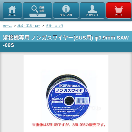
ホーム
>
機械・工具・DIY
>
溶接・ロウ付
溶接機専用 ノンガスワイヤー(SUS用) φ0.9mm SAW
-09S