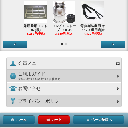
兼用釜用ロスト
フレイムストー
背負刈払機用 オ
ガーデンク
ル (厚)
ブ L OF-B
アシス汎用肩掛
ースタータ
3,230円(税込)
3,780円(税込)
4,820円(税込)
ッ
3,990円(税
<
>
会員メニュー
ご利用ガイド
支払い方法 / 配送方法 / 会社概要
お問い合せ
プライバシーポリシー
ホーム
カート
ページ先頭へ