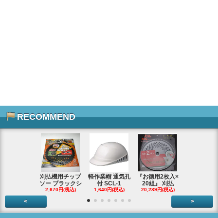
RECOMMEND
刈払機用チップ
軽作業帽 通気孔
『お徳用2枚入×
エンジンス
ソー ブラックシ
付 SCL-1
20組』 刈払
ター ジャン
2,670円(税込)
1,640円(税込)
20,289円(税込)
66,290円(税
<
>