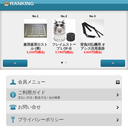
RANKING
No.1
No.2
No.3
No.4
兼用釜用ロスト
フレイムストー
背負刈払機用 オ
ガーデンク
ル (厚)
ブ L OF-B
アシス汎用肩掛
ースタータ
3,230円(税込)
3,780円(税込)
4,820円(税込)
ッ
3,990円(税
<
>
会員メニュー
ご利用ガイド
支払い方法 / 配送方法 / 会社概要
お問い合せ
プライバシーポリシー