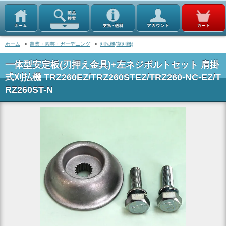
ホーム
>
農業・園芸・ガーデニング
>
刈払機(草刈機)
一体型安定板(刃押え金具)+左ネジボルトセット 肩掛
式刈払機 TRZ260EZ/TRZ260STEZ/TRZ260-NC-EZ/T
RZ260ST-N