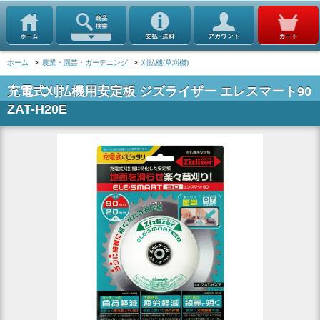
ホーム
>
農業・園芸・ガーデニング
>
刈払機(草刈機)
充電式刈払機用安定板 ジズライザー エレスマート90
ZAT-H20E