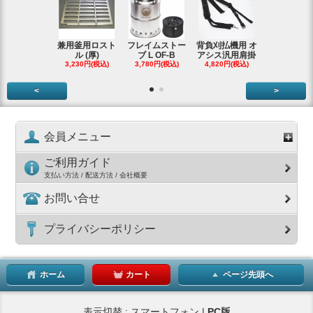
兼用釜用ロスト
フレイムストー
背負刈払機用 オ
ガーデンク
ル (厚)
ブ L OF-B
アシス汎用肩掛
ースタータ
3,230円(税込)
3,780円(税込)
4,820円(税込)
ッ
3,990円(税
<
>
会員メニュー
ご利用ガイド
支払い方法 / 配送方法 / 会社概要
お問い合せ
プライバシーポリシー
ホーム
カート
ページ先頭へ
表示切替 : スマートフォン |
PC版