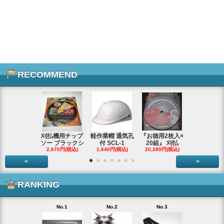
RECOMMEND
刈払機用チップ
軽作業帽 通気孔
『お徳用2枚入×
エンジンス
ソー ブラックシ
付 SCL-1
20組』 刈払
ター ジャン
2,670円(税込)
1,640円(税込)
20,289円(税込)
66,290円(税
<
>
RANKING
No.1
No.2
No.3
No.4