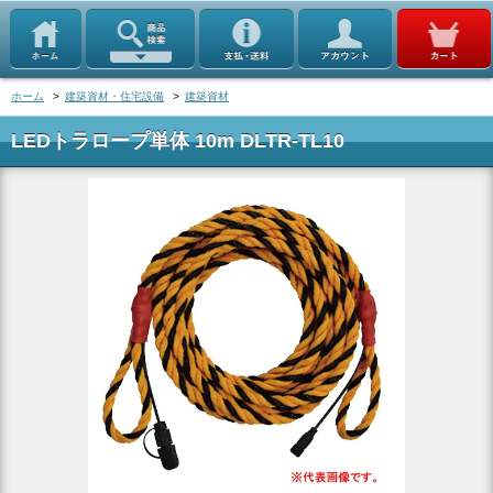
ホーム
>
建築資材・住宅設備
>
建築資材
LEDトラロープ単体 10m DLTR-TL10