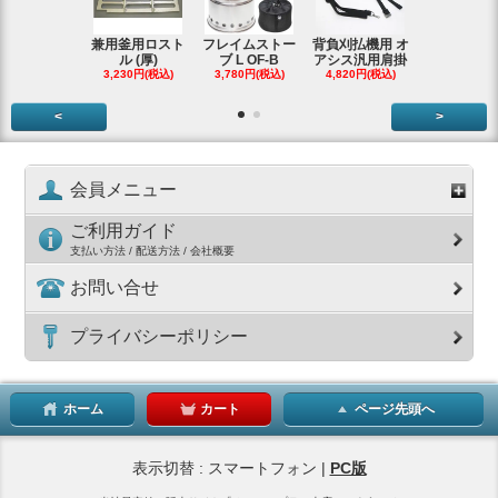
兼用釜用ロスト
フレイムストー
背負刈払機用 オ
ガーデンク
ル (厚)
ブ L OF-B
アシス汎用肩掛
ースタータ
3,230円(税込)
3,780円(税込)
4,820円(税込)
ッ
3,990円(税
<
>
会員メニュー
ご利用ガイド
支払い方法 / 配送方法 / 会社概要
お問い合せ
プライバシーポリシー
ホーム
カート
ページ先頭へ
表示切替 : スマートフォン |
PC版