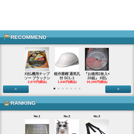
RECOMMEND
刈払機用チップ
軽作業帽 通気孔
『お徳用2枚入×
エンジンス
ソー ブラックシ
付 SCL-1
20組』 刈払
ター ジャン
2,670円(税込)
1,640円(税込)
20,289円(税込)
66,290円(税
<
>
RANKING
No.1
No.2
No.3
No.4