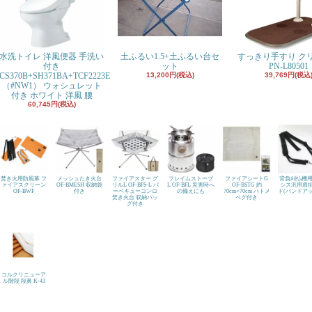
水洗トイレ 洋風便器 手洗い
土ふるい1.5+土ふるい台セ
すっきり手すり ク
付き
ット
PN-L80501
CS370B+SH371BA+TCF2223E
13,200円(税込)
39,769円(税込
（#NW1） ウォシュレット
付き ホワイト 洋風 腰
60,745円(税込)
焚き火用防風幕 フ
メッシュたき火台
ファイアスター グ
フレイムストーブ
ファイアシートG
背負刈払機用
ァイアスクリーン
OF-BMESH 収納袋
リルL OF-BFS-L バ
L OF-BFL 災害時へ
OF-BSTG 約
シス汎用肩
OF-BWF
付き
ーベキューコンロ
の備えにも
70cm×70cm ハトメ
ド(バンドアッ
焚き火台 収納バッ
ペグ付き
グ付き
コルクリニューア
ル階段 段鼻 K-43