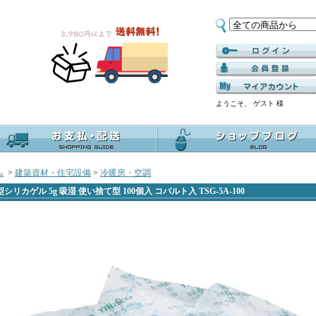
ようこそ、 ゲスト 様
ム
>
建築資材・住宅設備
>
冷暖房・空調
型シリカゲル 5g 吸湿 使い捨て型 100個入 コバルト入 TSG-5A-100