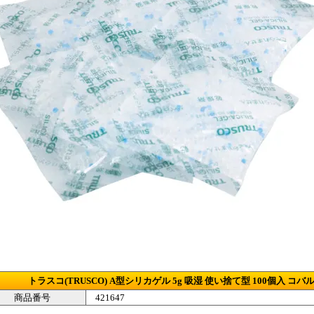
トラスコ(TRUSCO) A型シリカゲル 5g 吸湿 使い捨て型 100個入 コバルト入
商品番号
421647