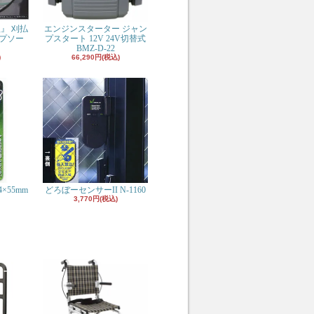
組』 刈払
エンジンスターター ジャン
プソー
プスタート 12V 24V切替式
BMZ-D-22
)
66,290円(税込)
×55mm
どろぼーセンサーII N-1160
3,770円(税込)