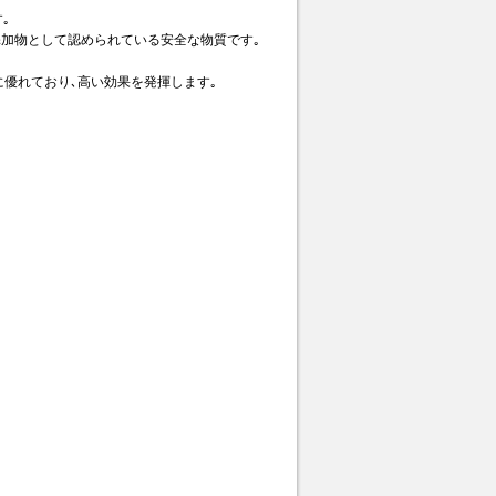
｡
品添加物として認められている安全な物質です｡
吸湿に優れており､高い効果を発揮します｡