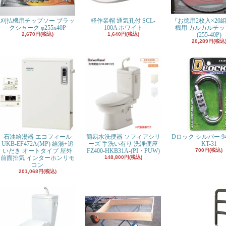
刈払機用チップソー ブラッ
軽作業帽 通気孔付 SCL-
『お徳用2枚入×20
クシャーク φ255x40P
100A ホワイト
機用 カルカルチッ
2,670円(税込)
1,640円(税込)
(255-40P)
20,289円(税込
石油給湯器 エコフィール
簡易水洗便器 ソフィアシリ
Dロック シルバー 94
UKB-EF472A(MP) 給湯+追
ーズ 手洗い有り 洗浄便座
KT-31
いだき オートタイプ 屋外
FZ400-HKB31A-(PI・PUW)
700円(税込)
前面排気 インターホンリモ
148,800円(税込)
コン
201,068円(税込)