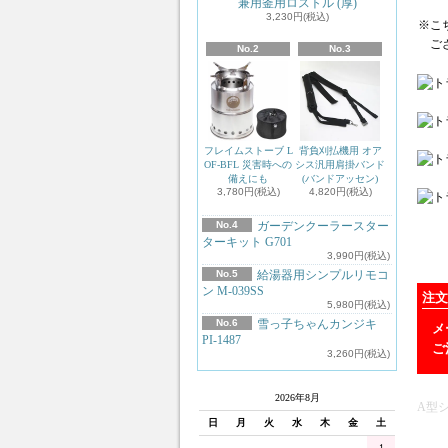
兼用釜用ロストル (厚)
3,230円(税込)
※こ
ござ
No.2
No.3
フレイムストーブ L
背負刈払機用 オア
OF-BFL 災害時への
シス汎用肩掛バンド
備えにも
(バンドアッセン)
3,780円(税込)
4,820円(税込)
No.4
ガーデンクーラースター
ターキット G701
3,990円(税込)
No.5
給湯器用シンプルリモコ
ン M-039SS
注文
5,980円(税込)
No.6
雪っ子ちゃんカンジキ
メ
PI-1487
ご
3,260円(税込)
2026年8月
A型シ
日
月
火
水
木
金
土
1