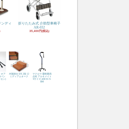
リンディ
折りたたみ式 介助型車椅子
AR-032
)
35,400円(税込)
 オア
木製踏台 DX 2段 12
マクルウ 最軽量四
掛バン
ミディアムオーク
点杖 アルキメイト
セン)
Sサイズ AM-01-S-
BM