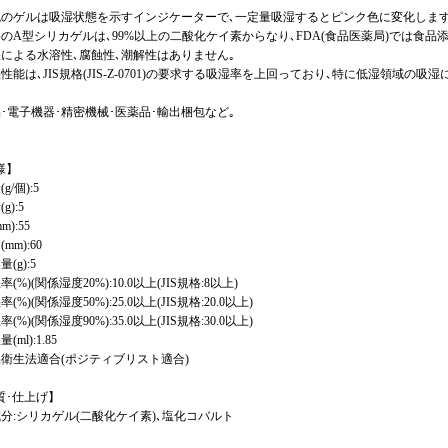
色のゲルは吸湿状態を示すインジケーターで､一定量吸湿するとピンク色に変化します
料のA型シリカゲルは､99%以上の二酸化ケイ素からなり､FDA(食品医薬局)では食
湿による水溶性､腐蝕性､潮解性はありません｡
湿性能は､JIS規格(JIS-Z-0701)の要求する吸湿率を上回っており､特に低湿領域の
品･電子機器･精密機械･医薬品･輸出梱包など｡
様】
g/個):5
g):5
m):55
mm):60
(g):5
率(%)(関係湿度20%):10.0以上(JIS規格:8以上)
率(%)(関係湿度50%):25.0以上(JIS規格:20.0以上)
率(%)(関係湿度90%):35.0以上(JIS規格:30.0以上)
(ml):1.85
品衛生法適合(ポジティブリスト適合)
質･仕上げ】
成分:シリカゲル(二酸化ケイ素)､塩化コバルト