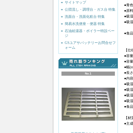
サイトマップ
●青
公団流し・調理台・ガス台 特集
●原
●吸
洗面台・洗面化粧台 特集
●吸
簡易水洗便座・便器 特集
石油給湯器・ボイラー特設ペー
●食
ジ
GSユアサバッテリーお問合せフ
ォーム
【仕
●容量(
●容量(
●幅(m
●長さ(
No.1
●内容量
●吸湿
●吸湿
●吸湿
●吸湿量
●食
【材
●主