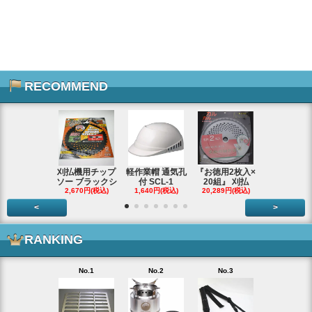
RECOMMEND
刈払機用チップ
軽作業帽 通気孔
『お徳用2枚入×
エンジンス
ソー ブラックシ
付 SCL-1
20組』 刈払
ター ジャン
2,670円(税込)
1,640円(税込)
20,289円(税込)
66,290円(税
<
>
RANKING
No.1
No.2
No.3
No.4