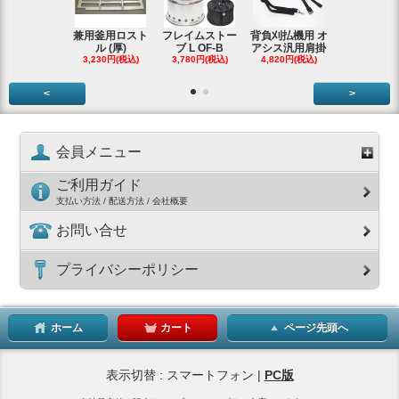
兼用釜用ロスト
フレイムストー
背負刈払機用 オ
ガーデンク
ル (厚)
ブ L OF-B
アシス汎用肩掛
ースタータ
3,230円(税込)
3,780円(税込)
4,820円(税込)
ッ
3,990円(税
<
>
会員メニュー
ご利用ガイド
支払い方法 / 配送方法 / 会社概要
お問い合せ
プライバシーポリシー
ホーム
カート
ページ先頭へ
表示切替 : スマートフォン |
PC版