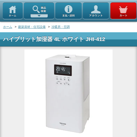
ホーム
>
建築資材・住宅設備
>
冷暖房・空調
ハイブリット加湿器 4L ホワイト JHI-412