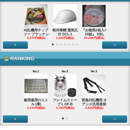
刈払機用チップ
軽作業帽 通気孔
『お徳用2枚入×
エンジンス
ソー ブラックシ
付 SCL-1
20組』 刈払
ター ジャン
2,670円(税込)
1,640円(税込)
20,289円(税込)
66,290円(税
<
>
RANKING
No.1
No.2
No.3
No.4
兼用釜用ロスト
フレイムストー
背負刈払機用 オ
ガーデンク
ル (厚)
ブ L OF-B
アシス汎用肩掛
ースタータ
3,230円(税込)
3,780円(税込)
4,820円(税込)
ッ
3,990円(税
<
>